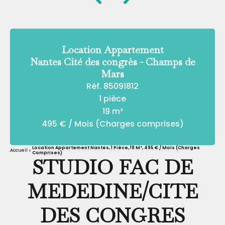
Location Appartement
Nantes Cité des congrès - Champs de
Mars
Réf. 85091812
1 pièce
19 m²
495 € / Mois (Charges comprises)
Location Appartement Nantes, 1 Pièce, 19 M², 495 € / Mois (Charges
Accueil
Comprises)
STUDIO FAC DE
MEDEDINE/CITE
DES CONGRES