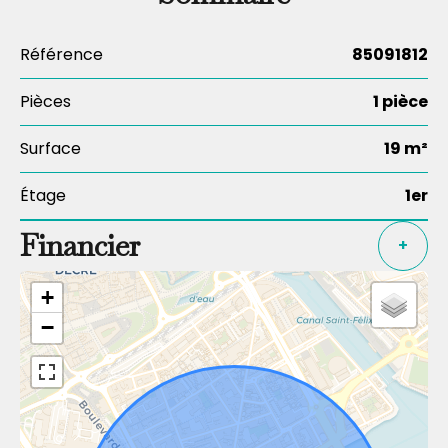
Référence
85091812
Pièces
1 pièce
Surface
19 m²
Étage
1er
Financier
+
+
−