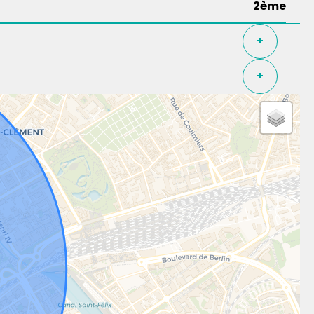
2ème
+
+