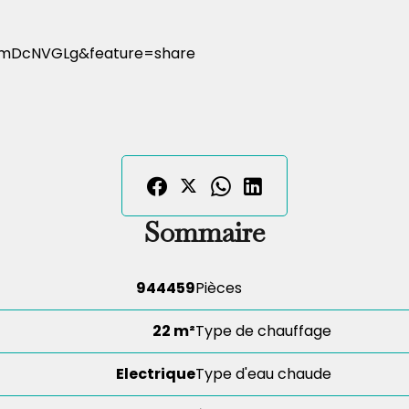
-6mDcNVGLg&feature=share
Sommaire
944459
Pièces
22 m²
Type de chauffage
Electrique
Type d'eau chaude