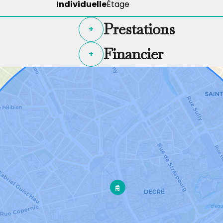
Individuelle
Étage
Prestations
+
Financier
+