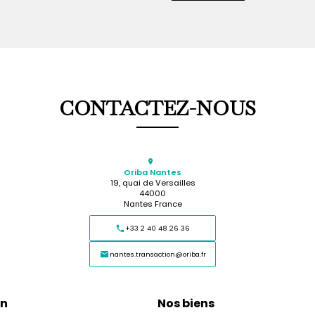
CONTACTEZ-NOUS
Oriba Nantes
19, quai de Versailles
44000
Nantes France
+33 2 40 48 26 36
nantes.transaction@oriba.fr
on
Nos biens