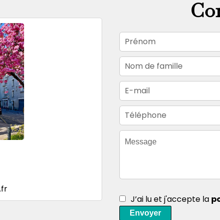
Con
fr
J’ai lu et j'accepte la
po
Envoyer