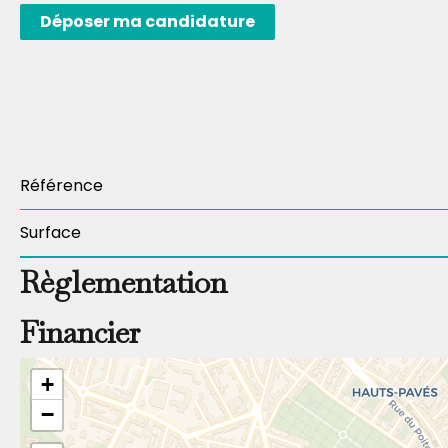
Déposer ma candidature
Référence
Surface
Règlementation
Financier
+
−