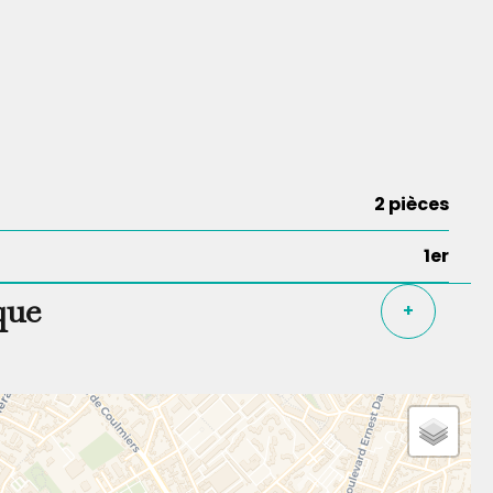
2 pièces
1er
que
+