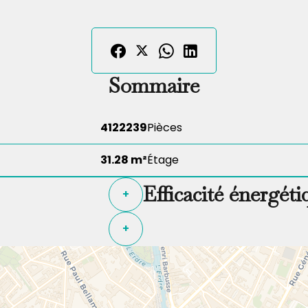
Sommaire
4122239
Pièces
31.28 m²
Étage
Efficacité énergéti
+
+