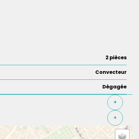
2 pièces
Convecteur
Dégagée
+
+