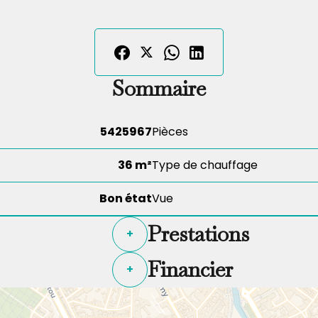
Sommaire
5425967
Pièces
36 m²
Type de chauffage
Bon état
Vue
Prestations
+
Financier
+