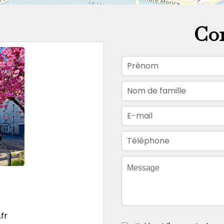
Con
fr