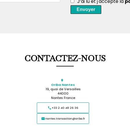
J’ai lu et j'accepte la
po
Envoyer
CONTACTEZ-NOUS
Oriba Nantes
19, quai de Versailles
44000
Nantes France
+33 2 40 48 26 36
nantes.transaction@oriba.fr