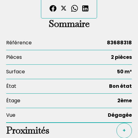
Sommaire
Référence
83688318
Pièces
2 pièces
Surface
50 m²
État
Bon état
Étage
2ème
Vue
Dégagée
Proximités
+