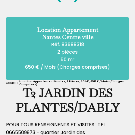
Location Appartement
Nantes Centre ville
Réf. 83688318
2 pièces
50 m²
650 € / Mois (Charges comprises)
Location Appartement Nantes, 2 Pièces, 50 M², 650 € / Mois (Charges
Accueil
Comprises)
T2 JARDIN DES
PLANTES/DABLY
POUR TOUS RENSEIGNENTS ET VISITES : TEL
0665509973 - quartier Jardin des