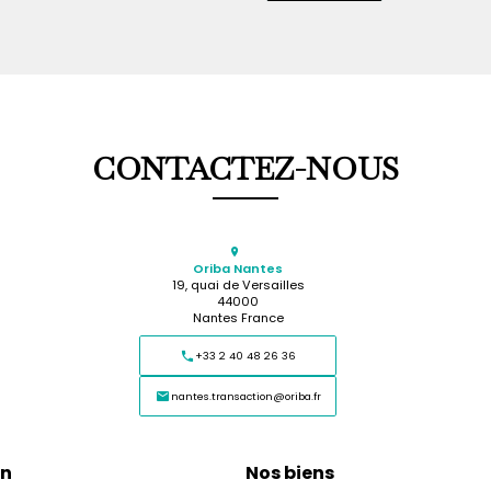
CONTACTEZ-NOUS
Oriba Nantes
19, quai de Versailles
44000
Nantes France
+33 2 40 48 26 36
nantes.transaction@oriba.fr
on
Nos biens