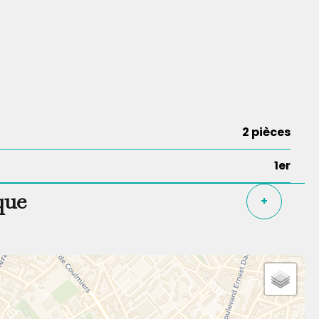
2 pièces
1er
que
+