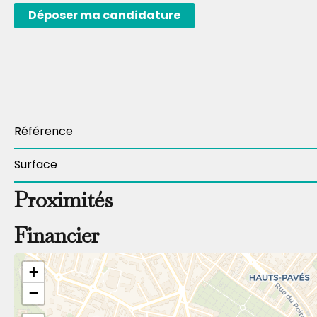
Déposer ma candidature
Référence
Surface
Proximités
Financier
+
−