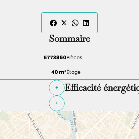
Sommaire
5773860
Pièces
40 m²
Étage
Efficacité énergéti
+
+