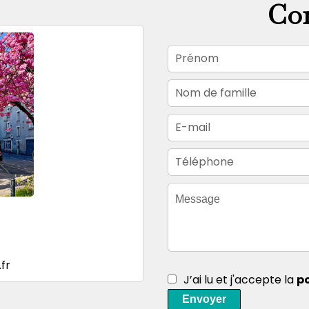
Con
fr
J’ai lu et j'accepte la
po
Envoyer