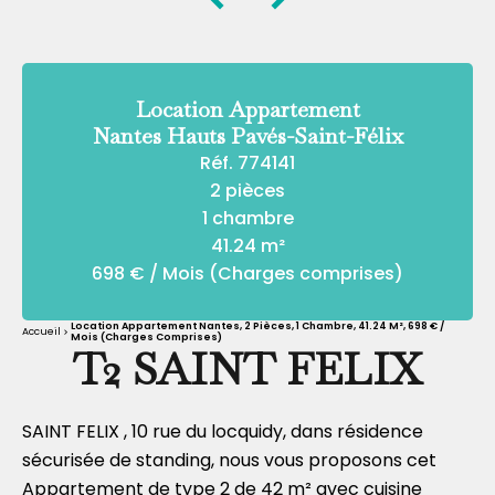
Location Appartement
Nantes Hauts Pavés-Saint-Félix
Réf. 774141
2 pièces
1 chambre
41.24 m²
698 € / Mois (Charges comprises)
Location Appartement Nantes, 2 Pièces, 1 Chambre, 41.24 M², 698 € /
Accueil
Mois (Charges Comprises)
T2 SAINT FELIX
SAINT FELIX , 10 rue du locquidy, dans résidence
sécurisée de standing, nous vous proposons cet
Appartement de type 2 de 42 m² avec cuisine