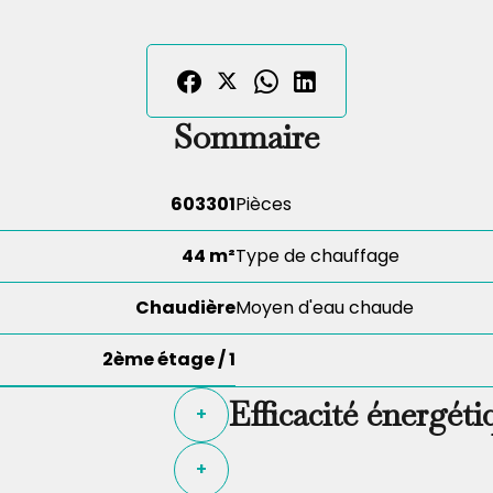
Sommaire
603301
Pièces
44 m²
Type de chauffage
Chaudière
Moyen d'eau chaude
2ème étage / 1
Efficacité énergéti
+
+