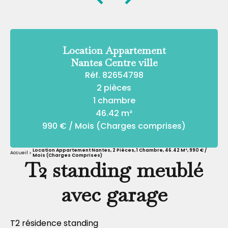
Location Appartement
Nantes Centre ville
Réf. 82654798
2 pièces
1 chambre
46.42 m²
990 € / Mois (Charges comprises)
Location Appartement Nantes, 2 Pièces, 1 Chambre, 46.42 M², 990 € /
Accueil
Mois (Charges Comprises)
T2 standing meublé
avec garage
T2 résidence standing