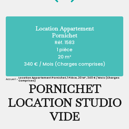
Location Appartement
Pornichet
Réf. 1583
1 pièce
20 m²
340 € / Mois (Charges comprises)
Location Appartement Pornichet, 1 Pièce, 20 M², 340 € / Mois (Charges
Accueil
Comprises)
PORNICHET
LOCATION STUDIO
VIDE