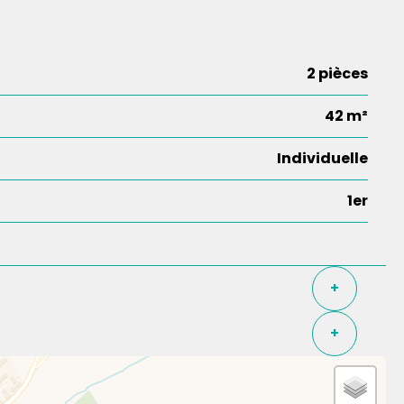
2 pièces
42 m²
Individuelle
1er
+
+