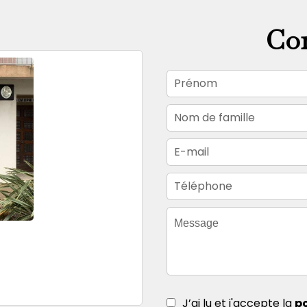
Con
J’ai lu et j'accepte la
po