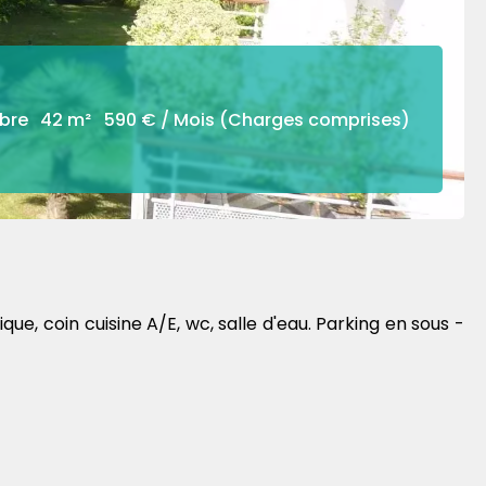
bre
42 m²
590 € / Mois (Charges comprises)
, coin cuisine A/E, wc, salle d'eau. Parking en sous -