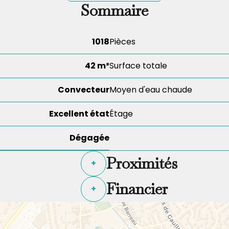
Sommaire
1018
Pièces
42 m²
Surface totale
Convecteur
Moyen d'eau chaude
Excellent état
Étage
Dégagée
Proximités
+
Financier
+