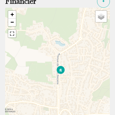
Financier
+
+
−