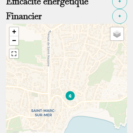
Efficacité énergétique
+
Financier
+
+
−