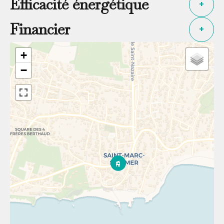
Efficacité énergétique
+
Financier
+
+
−