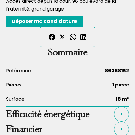
Acces direct depuis la cour, 98 boulevard de la
fraternité, grand garage
Déposer ma candidature
Sommaire
Référence
86368152
Pièces
1 pièce
Surface
18 m²
Efficacité énergétique
+
Financier
+