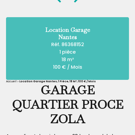
Location Garage
Nantes
Réf. 86368152
1 pièce
18 m²
100 € / Mois
Accueil
Location Garage Nantes, 1 Pièce, 18 M², 100 € / Mois
GARAGE
QUARTIER PROCE
ZOLA