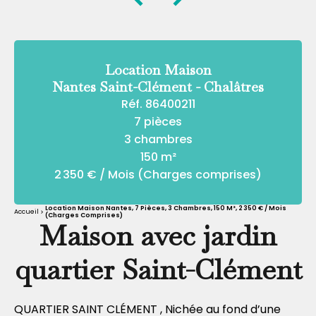
Location Maison
Nantes Saint-Clément - Chalâtres
Réf. 86400211
7 pièces
3 chambres
150 m²
2 350 € / Mois (Charges comprises)
Location Maison Nantes, 7 Pièces, 3 Chambres, 150 M², 2 350 € / Mois
Accueil
(Charges Comprises)
Maison avec jardin
quartier Saint-Clément
QUARTIER SAINT CLÉMENT , Nichée au fond d’une