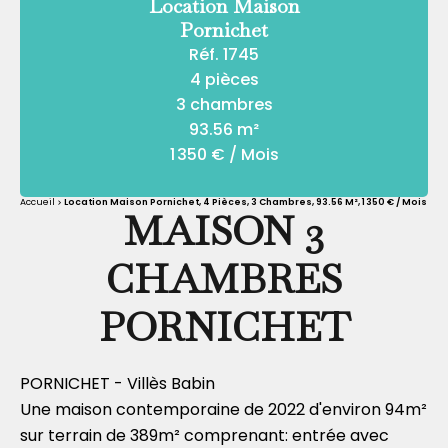
Location Maison
Pornichet
Réf. 1745
4 pièces
3 chambres
93.56 m²
1 350 € / Mois
Accueil
Location Maison Pornichet, 4 Pièces, 3 Chambres, 93.56 M², 1 350 € / Mois
MAISON 3
CHAMBRES
PORNICHET
PORNICHET - Villès Babin
Une maison contemporaine de 2022 d'environ 94m²
sur terrain de 389m² comprenant: entrée avec