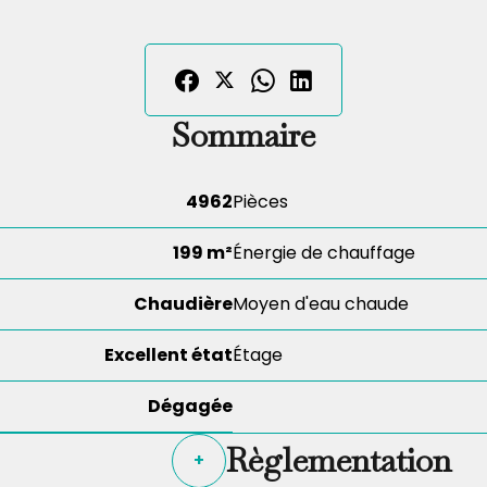
Sommaire
4962
Pièces
199 m²
Énergie de chauffage
Chaudière
Moyen d'eau chaude
Excellent état
Étage
Dégagée
Règlementation
+