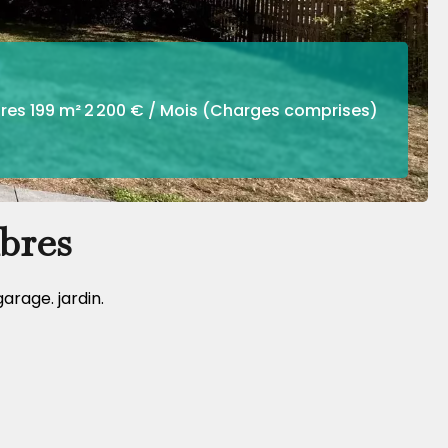
res
199 m²
2 200 € / Mois (Charges comprises)
bres
arage. jardin.