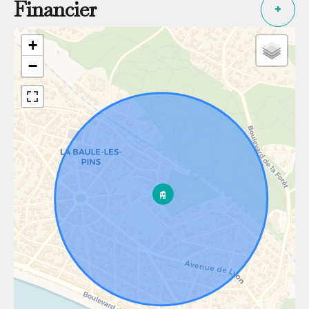
Financier
+
+
−