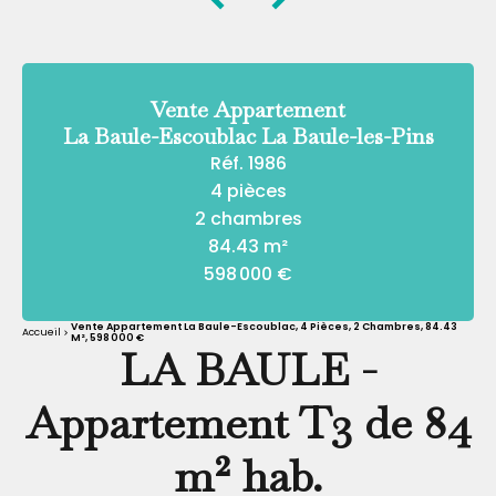
Vente Appartement
La Baule-Escoublac La Baule-les-Pins
Réf. 1986
4 pièces
2 chambres
84.43 m²
598 000 €
Vente Appartement La Baule-Escoublac, 4 Pièces, 2 Chambres, 84.43
Accueil
M², 598 000 €
LA BAULE -
Appartement T3 de 84
m² hab.