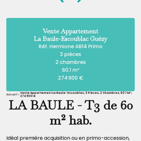
Vente Appartement
La Baule-Escoublac Guézy
Réf. Hermione AB14 Primo
3 pièces
2 chambres
60.1 m²
274 900 €
Vente Appartement La Baule-Escoublac, 3 Pièces, 2 Chambres, 60.1 M²,
Accueil
274 900 €
LA BAULE - T3 de 60
m² hab.
Idéal première acquisition ou en primo-accession,