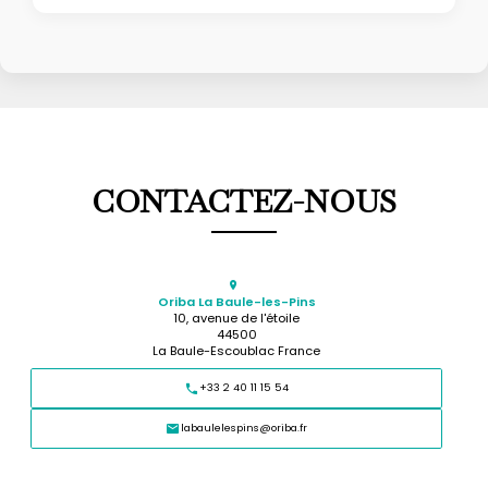
CONTACTEZ-NOUS
Oriba La Baule-les-Pins
10, avenue de l'étoile
44500
La Baule-Escoublac France
+33 2 40 11 15 54
labaulelespins@oriba.fr