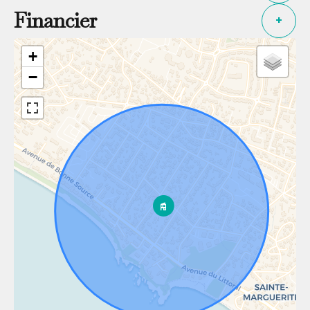
Financier
+
+
−