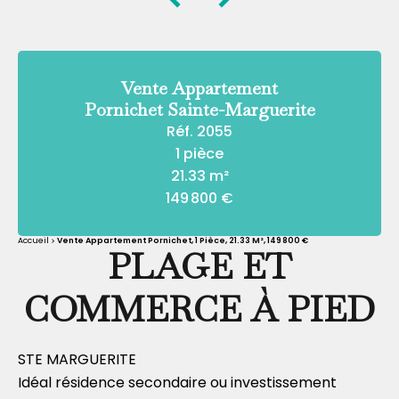
Vente Appartement
Pornichet Sainte-Marguerite
Réf. 2055
1 pièce
21.33 m²
149 800 €
Accueil
Vente Appartement Pornichet, 1 Pièce, 21.33 M², 149 800 €
PLAGE ET
COMMERCE À PIED
STE MARGUERITE
Idéal résidence secondaire ou investissement