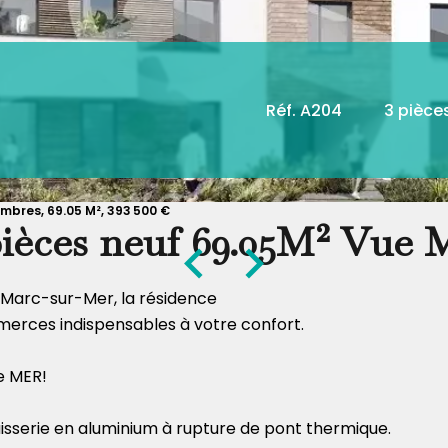
Réf. A204
3 pièce
bres, 69.05 M², 393 500 €
pièces neuf 69.05M² Vue 
nt-Marc-sur-Mer, la résidence
merces indispensables à votre confort.
e MER!
uisserie en aluminium à rupture de pont thermique.