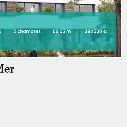
s
2 chambres
69.05 m²
393 500 €
Mer