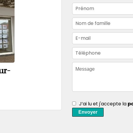
ur-
J’ai lu et j'accepte la
po
Envoyer