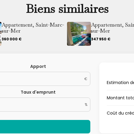
Biens similaires
Appartement, Saint-Marc-
Appartement, Sai
sur-Mer
sur-Mer
360 000 €
347 950 €
Apport
€
Estimation d
Taux d'emprunt
Montant tot
%
Coût du créd