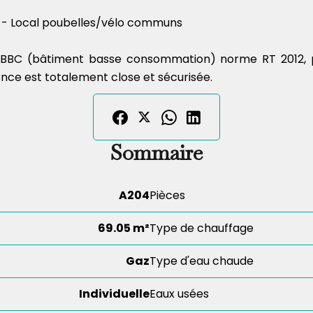
n - Local poubelles/vélo communs
BC (bâtiment basse consommation) norme RT 2012, pe
nce est totalement close et sécurisée.
Sommaire
A204
Pièces
69.05 m²
Type de chauffage
Gaz
Type d'eau chaude
Individuelle
Eaux usées