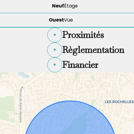
Neuf
Étage
Ouest
Vue
Proximités
+
Règlementation
+
Financier
+