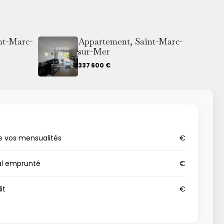
nt-Marc-
Appartement, Saint-Marc-
sur-Mer
337 600 €
e vos mensualités
€
al emprunté
€
it
€