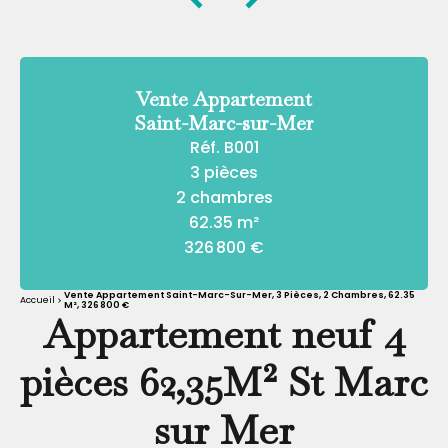
Vente Appartement
Saint-Marc-sur-Mer
Réf. B001
3 pièces
2 chambres
62.35 m²
326 800 €
Vente Appartement Saint-Marc-Sur-Mer, 3 Pièces, 2 Chambres, 62.35
Accueil
M², 326 800 €
Appartement neuf 4
pièces 62,35M² St Marc
sur Mer