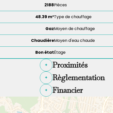
2188
Pièces
48.39 m²
Type de chauffage
Gaz
Moyen de chauffage
Chaudière
Moyen d'eau chaude
Bon état
Étage
Proximités
+
Règlementation
+
Financier
+