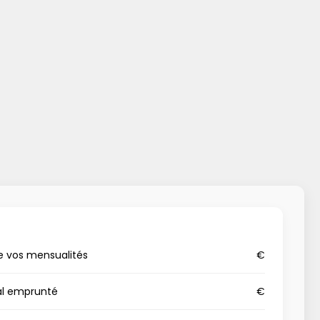
e vos mensualités
€
al emprunté
€