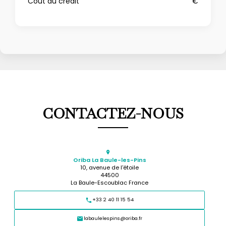
Coût du crédit
€
CONTACTEZ-NOUS
Oriba La Baule-les-Pins
10, avenue de l'étoile
44500
La Baule-Escoublac France
+33 2 40 11 15 54
labaulelespins@oriba.fr