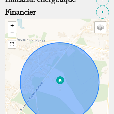
Financier
+
+
−