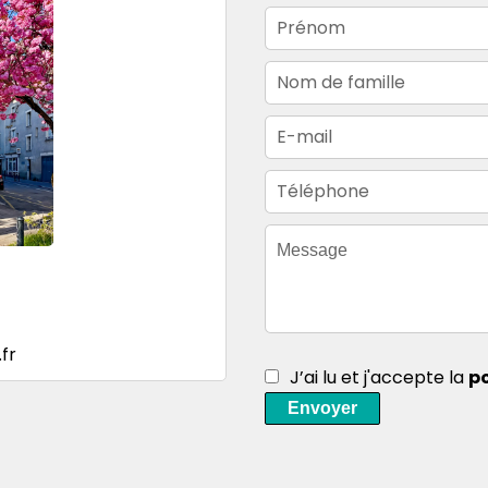
fr
J’ai lu et j'accepte la
po
Envoyer