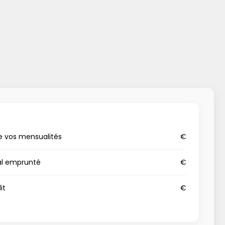
e vos mensualités
€
al emprunté
€
it
€