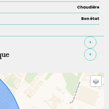
Chaudière
Bon état
+
que
+