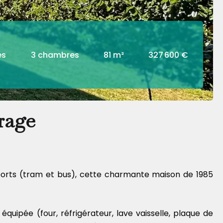
es
3 chambres
81 m²
327 600 €
rage
ports (tram et bus), cette charmante maison de 1985
uipée (four, réfrigérateur, lave vaisselle, plaque de