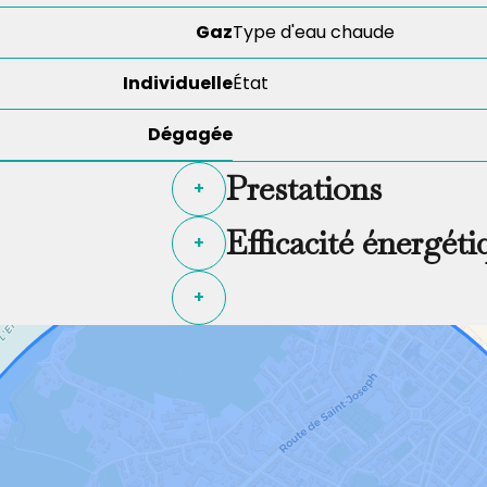
Gaz
Type d'eau chaude
Individuelle
État
Dégagée
Prestations
+
Efficacité énergéti
+
+