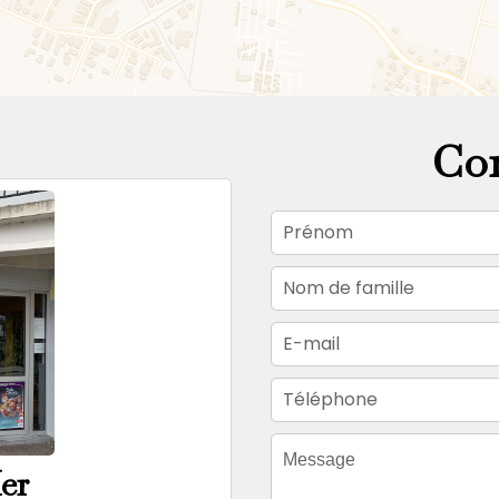
Con
er