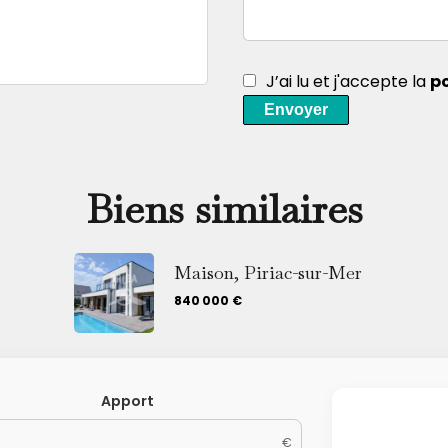
J’ai lu et j'accepte la
po
Envoyer
Biens similaires
Maison, Piriac-sur-Mer
840 000 €
Apport
€