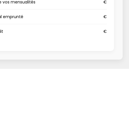
e vos mensualités
€
al emprunté
€
it
€