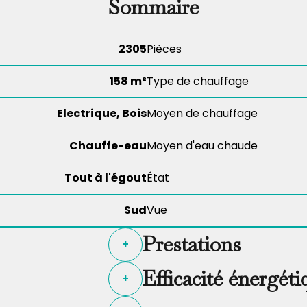
Sommaire
2305
Pièces
158 m²
Type de chauffage
Electrique, Bois
Moyen de chauffage
Chauffe-eau
Moyen d'eau chaude
Tout à l'égout
État
Sud
Vue
Prestations
+
Efficacité énergéti
+