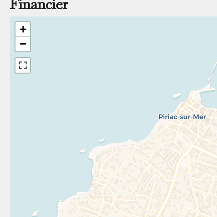
Financier
+
−