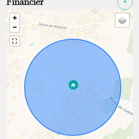
Financier
+
+
−