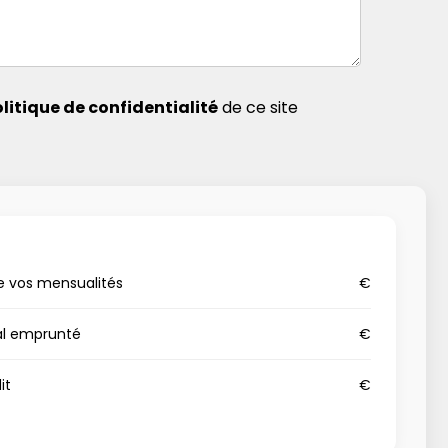
litique de confidentialité
de ce site
e vos mensualités
€
al emprunté
€
it
€