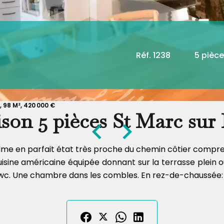
Réf. 1238
5 pièc
 98 M², 420 000 €
son 5 pièces St Marc sur
lme en parfait état très proche du chemin côtier compr
sine américaine équipée donnant sur la terrasse plein ou
 wc. Une chambre dans les combles. En rez-de-chaussée: U