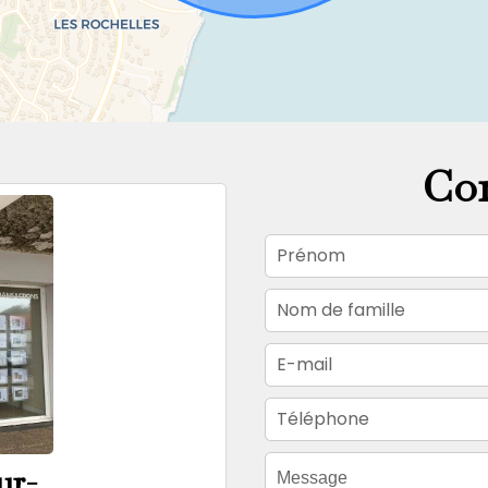
Con
ur-