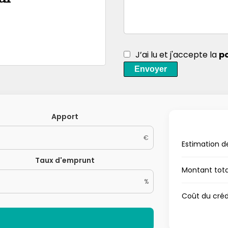
J’ai lu et j'accepte la
po
Envoyer
Apport
€
Estimation d
Taux d'emprunt
Montant tot
%
Coût du créd