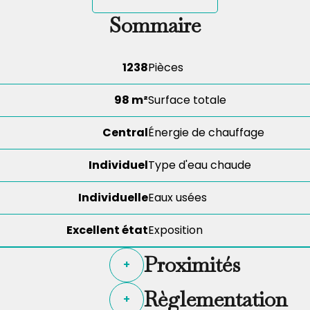
Sommaire
1238
Pièces
98 m²
Surface totale
Central
Énergie de chauffage
Individuel
Type d'eau chaude
Individuelle
Eaux usées
Excellent état
Exposition
Proximités
+
Règlementation
+