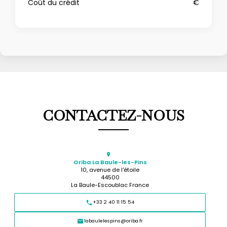
Coût du crédit
€
CONTACTEZ-NOUS
Oriba La Baule-les-Pins
10, avenue de l'étoile
44500
La Baule-Escoublac France
+33 2 40 11 15 54
labaulelespins@oriba.fr